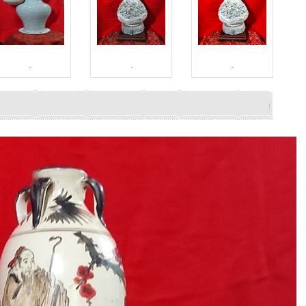
.
.
.